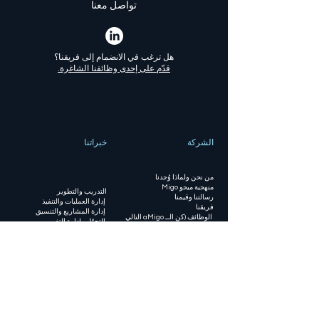
تواصل معنا
هل ترغب في الانضمام إلى فريقنا؟
قدّم على إحدى وظائفنا الشاغرة.
الشركة
خبراتنا
من نحن ولماذا وُجدنا
منهجية ميجو Migo
التدريب والتطوير
رسالتنا وقيمنا
إدارة العمليات والتنفيذ
فريقنا
إدارة المشاريع والتنسيق
الوظائف (كن الــ aMigo التالي
التحوّل وإدارة التغيير
لدينا)
نظام التحكّم الأوروبي بالسكك
مستجدّات وأخبار
الحديدية (ETCS)
الأمن السيبراني
الحلول الرقمية
المسؤولية العامة
سياسة الخصوصية